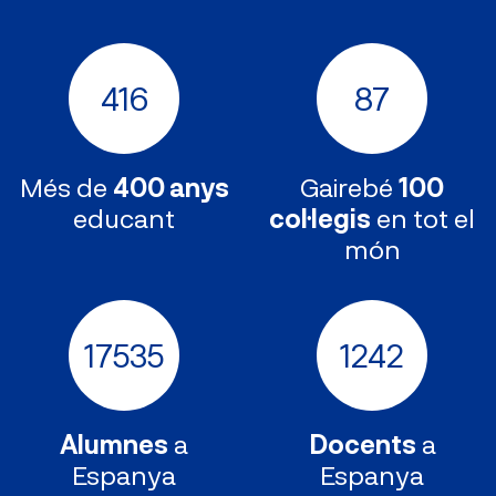
416
87
Més de
400 anys
Gairebé
100
educant
col·legis
en tot el
món
17535
1242
Alumnes
a
Docents
a
Espanya
Espanya