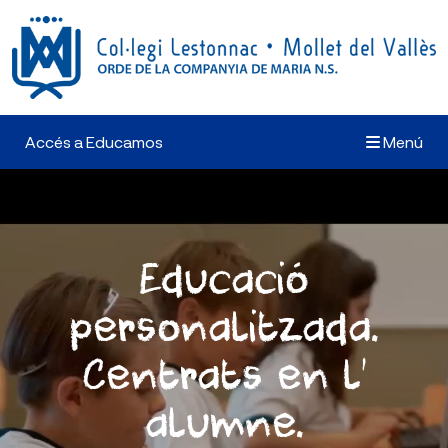
Accés a Educamos
Menú
Educació
personalitzada.
Centrats en l’
alumne.