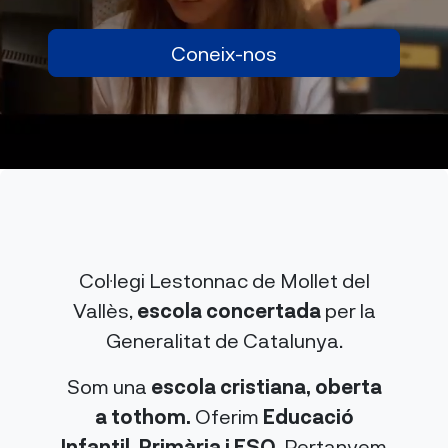
Coneix-nos
Col·legi Lestonnac de Mollet del
Vallès,
escola concertada
per la
Generalitat de Catalunya.
Som una
escola cristiana, oberta
a tothom.
Oferim
Educació
Infantil, Primària i ESO
. Pertanyem