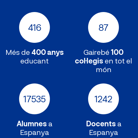
416
87
Més de
400 anys
Gairebé
100
educant
col·legis
en tot el
món
17535
1242
Alumnes
a
Docents
a
Espanya
Espanya