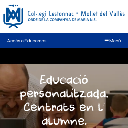
Accés a Educamos
Menú
Educació
personalitzada.
Centrats en l’
alumne.